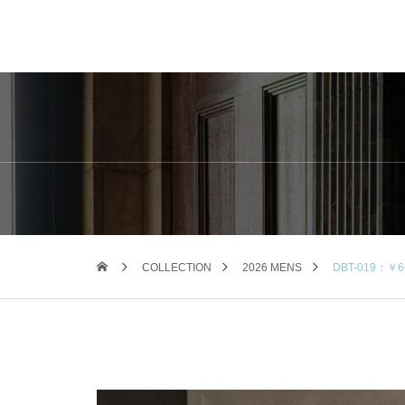
COLLECTION
2026 MENS
DBT-019：￥6