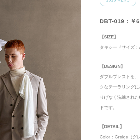
2026 MENS
DBT-019：￥6
【SIZE】
タキシードサイズ：AS
【DESIGN】
ダブルブレストを、
クなテーラリングに
りげなく洗練された
ドです。
【DETAIL】
Color：Greige