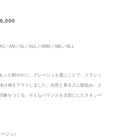
6,000
／AM／AL／ALL／ABM／ABL／BLL
もっと軽やかに。グレージュを選ぶことで、クラシッ
抜け感をプラスしました。自然と着る人に馴染み、さ
印象をつくる。そんなバランスを大切にしたタキシー
（グレージュ）