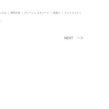
タル ｜ 新郎衣裳 ｜ グレージュ タキシード ｜ 前撮り ｜ フォトウェディ
 ｜
NEXT